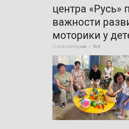
центра «Русь» 
важности разв
моторики у дет
26.05.2026
by
rus
/
0