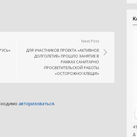
niki
.Ru
тправить
К
Next Post
РУСЬ»
ДЛЯ УЧАСТНИКОВ ПРОЕКТА «АКТИВНОЕ
ДОЛГОЛЕТИЕ» ПРОШЛО ЗАНЯТИЕ В
РАМКАХ САНИТАРНО
-ПРОСВЕТИТЕЛЬСКОЙ РАБОТЫ
«ОСТОРОЖНО! КЛЕЩИ!»
обходимо
авторизоваться
.
4
д.