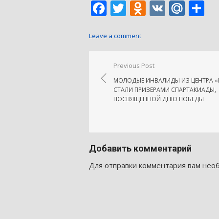
Facebook
Twitter
Odnoklass
VK
Mail
О
Leave a comment
Навигация
Previous Post
по
МОЛОДЫЕ ИНВАЛИДЫ ИЗ ЦЕНТРА «
записям
СТАЛИ ПРИЗЕРАМИ СПАРТАКИАДЫ,
ПОСВЯЩЕННОЙ ДНЮ ПОБЕДЫ
Добавить комментарий
Для отправки комментария вам не