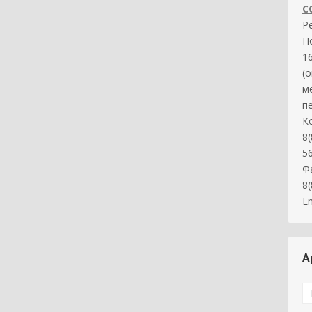
С
Р
П
16
(
м
п
К
8(
5
Ф
8
Em
А
А