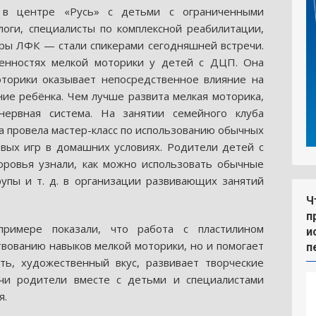
 в центре «Русь» с детьми с ограниченными
оги, специалисты по комплексной реабилитации,
ры ЛФК — стали спикерами сегодняшней встречи.
бенностях мелкой моторики у детей с ДЦП. Она
оторики оказывает непосредственное влияние на
ние ребёнка. Чем лучше развита мелкая моторика,
нервная система. На занятии семейного клуба
а провела мастер-класс по использованию обычных
вых игр в домашних условиях. Родители детей с
ровья узнали, как можно использовать обычные
упы и т. д. в организации развивающих занятий
Ч
п
римере показали, что работа с пластилином
и
твованию навыков мелкой моторики, но и помогает
п
ть, художественный вкус, развивает творческие
ечи родители вместе с детьми и специалистами
я.