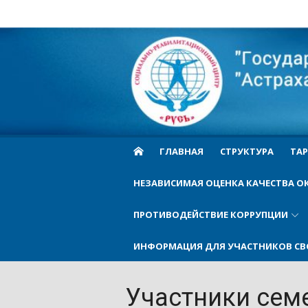
Skip
to
Cоциально-
content
реабилитационн
центр Русь
ГЛАВНАЯ
СТРУКТУРА
ТАР
НЕЗАВИСИМАЯ ОЦЕНКА КАЧЕСТВА О
ПРОТИВОДЕЙСТВИЕ КОРРУПЦИИ
ИНФОРМАЦИЯ ДЛЯ УЧАСТНИКОВ СВ
Участники семе