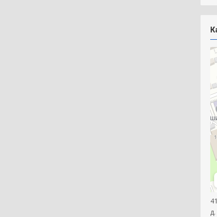
К
4
д.