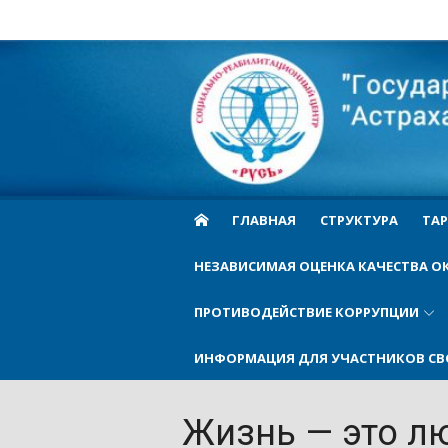
Skip
to
Cоциально-
content
реабилитационн
центр Русь
ГЛАВНАЯ
СТРУКТУРА
ТАР
НЕЗАВИСИМАЯ ОЦЕНКА КАЧЕСТВА О
ПРОТИВОДЕЙСТВИЕ КОРРУПЦИИ
ИНФОРМАЦИЯ ДЛЯ УЧАСТНИКОВ СВ
Жизнь — это л