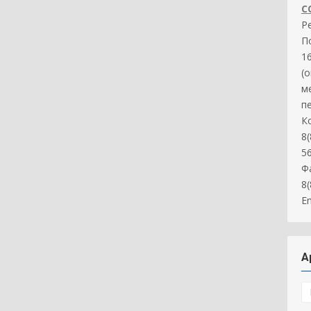
С
Р
П
16
(
м
п
К
8(
5
Ф
8
Em
А
А