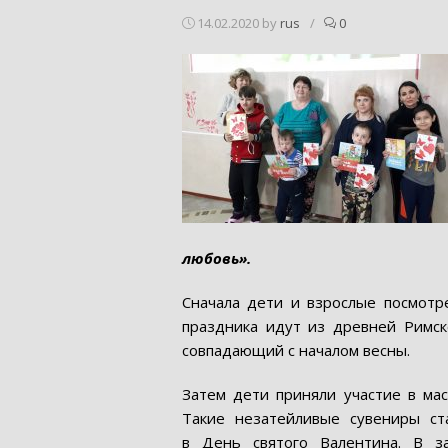
14.02.2020
by
rus
/
0
любовь».
Сначала дети и взрослые посмотре
праздника идут из древней Римск
совпадающий с началом весны.
Затем дети приняли участие в мас
Такие незатейливые сувениры с
в День святого Валентина. В з