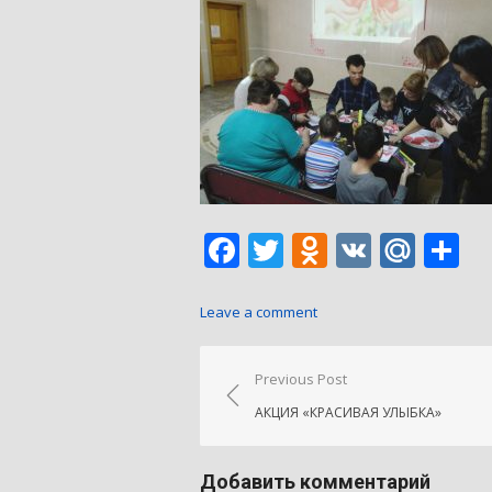
Facebook
Twitter
Odnoklass
VK
Mail
О
Leave a comment
Навигация
Previous Post
по
АКЦИЯ «КРАСИВАЯ УЛЫБКА»
записям
Добавить комментарий