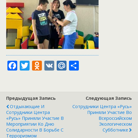
F
T
O
V
M
О
ac
w
d
K
ai
т
e
itt
n
l.
п
b
er
o
R
р
Предыдущая Запись
Следующая Запись
o
kl
u
а
Отдыхающие И
Сотрудники Центра «Русь»
o
as
в
Сотрудники Центра
Приняли Участие Во
«Русь» Приняли Участие В
Всероссийском
k
s
и
Мероприятии Ко Дню
Экологическом
Солидарности В Борьбе С
Субботнике
ni
т
Терроризмом