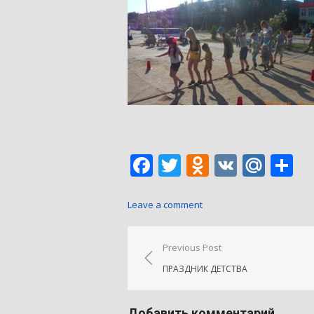
Facebook
Twitter
Odnoklass
VK
Mail
О
Leave a comment
Навигация
Previous Post
по
ПРАЗДНИК ДЕТСТВА
записям
Добавить комментарий