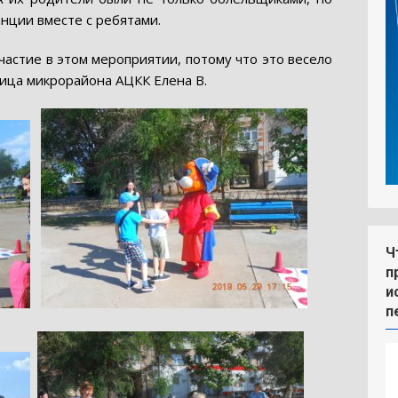
нции вместе с ребятами.
астие в этом мероприятии, потому что это весело
ица микрорайона АЦКК Елена В.
Ч
п
и
п