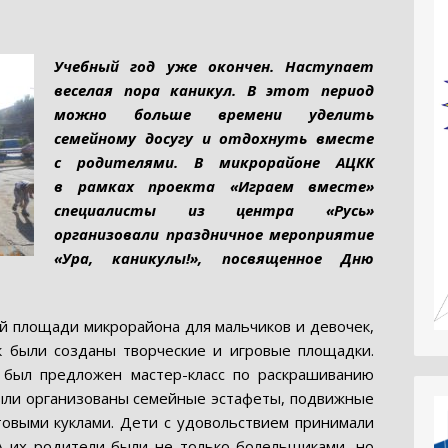
Учебный год уже окончен. Наступает
веселая пора каникул. В этот период
можно больше времени уделить
семейному досугу и отдохнуть вместе
с родителями. В микрорайоне АЦКК
в рамках проекта «Играем вместе»
специалисты из центра «Русь»
организовали праздничное мероприятие
«Ура, каникулы!», посвященное Дню
й площади микрорайона для мальчиков и девочек,
 были созданы творческие и игровые площадки.
 был предложен мастер-класс по раскрашиванию
 были организованы семейные эстафеты, подвижные
товыми куклами. Дети с удовольствием принимали
 А их родители были не только болельщиками, но