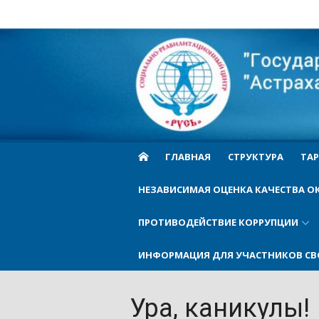
Skip
to
Cоциально-
content
реабилитационн
центр Русь
ГЛАВНАЯ
СТРУКТУРА
ТАР
НЕЗАВИСИМАЯ ОЦЕНКА КАЧЕСТВА О
ПРОТИВОДЕЙСТВИЕ КОРРУПЦИИ
ИНФОРМАЦИЯ ДЛЯ УЧАСТНИКОВ СВ
Ура, каникулы!