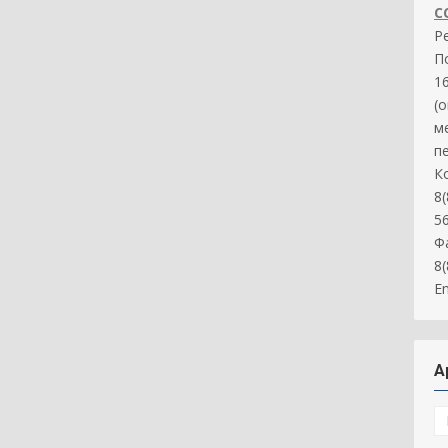
С
Р
П
16
(
м
п
К
8(
5
Ф
8
Em
А
А