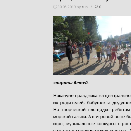
30.05.2019
by
rus
/
0
защиты детей.
Накануне праздника на центрально
их родителей, бабушек и дедушек
На творческой площадке ребятам
морской гальки. А в игровой зоне
игры, музыкальные конкурсы с рос
участие в соревнованиях и играх.