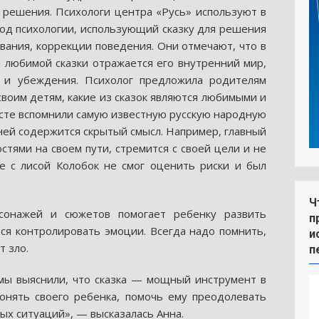
решения. Психологи центра «Русь» используют в
од психологии, использующий сказку для решения
ования, коррекции поведения. Они отмечают, что в
любимой сказки отражается его внутренний мир,
я и убеждения. Психолог предложила родителям
своим детям, какие из сказок являются любимыми и
месте вспомнили самую известную русскую народную
 ней содержится скрытый смысл. Например, главный
стями на своем пути, стремится с своей цели и не
е с лисой Колобок не смог оценить риски и был
Ч
рсонажей и сюжетов помогает ребенку развить
п
ся контролировать эмоции. Всегда надо помнить,
и
т зло.
п
мы выяснили, что сказка — мощный инструмент в
онять своего ребенка, помочь ему преодолевать
ых ситуаций», — высказалась Анна.