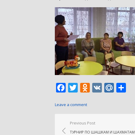
Facebook
Twitter
Odnoklass
VK
Mail
О
Leave a comment
Навигация
Previous Post
по
ТУРНИР ПО ШАШКАМ И ШАХМАТАМ