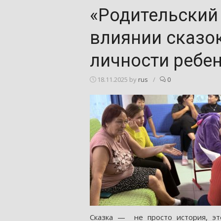
«Родительский 
влиянии сказо
личности ребе
18.11.2025
by
rus
/
0
Сказка — не просто история, эт