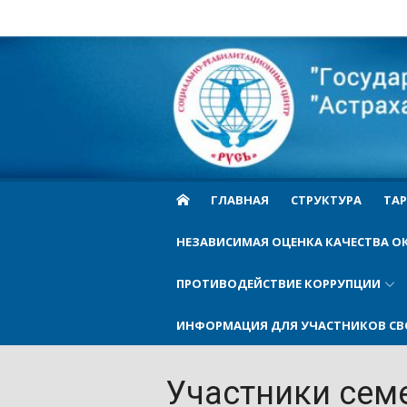
Skip
to
Cоциально-
content
реабилитационн
центр Русь
ГЛАВНАЯ
СТРУКТУРА
ТАР
НЕЗАВИСИМАЯ ОЦЕНКА КАЧЕСТВА О
ПРОТИВОДЕЙСТВИЕ КОРРУПЦИИ
ИНФОРМАЦИЯ ДЛЯ УЧАСТНИКОВ СВ
Участники сем