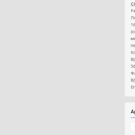
С
Р
П
16
(
м
п
К
8(
5
Ф
8
Em
А
А