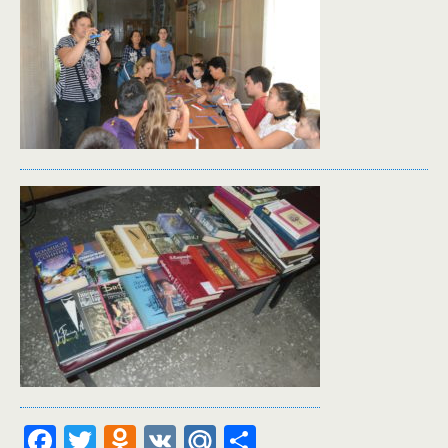
F
T
O
V
M
О