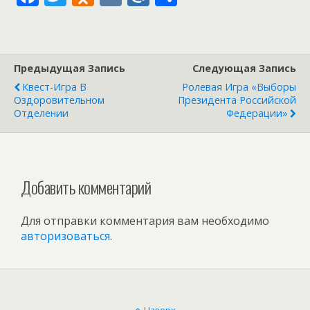
ac
w
d
K
ai
т
e
itt
n
l.
п
b
er
o
R
р
Предыдущая Запись
Следующая Запись
o
kl
u
а
Квест-Игра В
Ролевая Игра «Выборы
o
as
в
Оздоровительном
Президента Российской
Отделении
Федерации»
k
s
и
ni
т
ki
ь
Добавить комментарий
Для отправки комментария вам необходимо
авторизоваться
.
Наверх