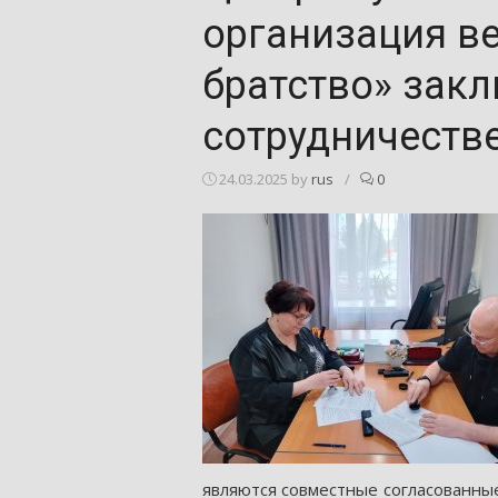
организация в
братство» зак
сотрудничеств
24.03.2025
by
rus
/
0
являются совместные согласованны