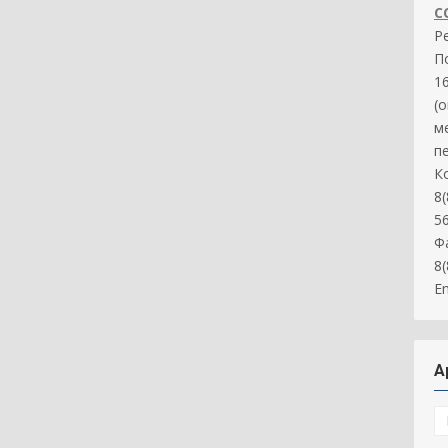
С
Р
П
16
(
м
п
К
8(
5
Ф
8
Em
А
А