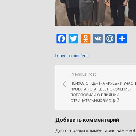
Facebook
Twitter
Odnoklass
VK
Mail
О
Leave a comment
Навигация
Previous Post
по
ПСИХОЛОГ ЦЕНТРА «РУСЬ» И УЧАС
записям
ПРОЕКТА «СТАРШЕЕ ПОКОЛЕНИЕ»
ПОГОВОРИЛИ О ВЛИЯНИИ
ОТРИЦАТЕЛЬНЫХ ЭМОЦИЙ
Добавить комментарий
Для отправки комментария вам не