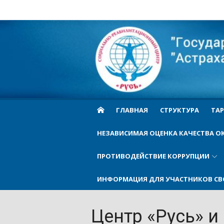
Skip
to
Cоциально-
content
реабилитационн
центр Русь
ГЛАВНАЯ
СТРУКТУРА
ТАР
НЕЗАВИСИМАЯ ОЦЕНКА КАЧЕСТВА О
ПРОТИВОДЕЙСТВИЕ КОРРУПЦИИ
ИНФОРМАЦИЯ ДЛЯ УЧАСТНИКОВ СВ
Центр «Русь» и