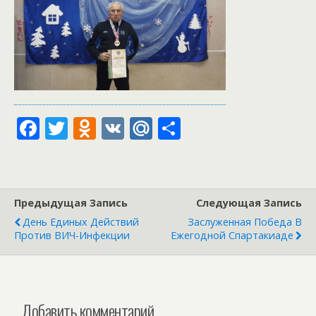
F
T
O
V
M
О
ac
w
d
K
ai
т
e
itt
n
l.
п
b
er
o
R
р
Предыдущая Запись
Следующая Запись
o
kl
u
а
День Единых Действий
Заслуженная Победа В
o
as
в
Против ВИЧ-Инфекции
Ежегодной Спартакиаде
k
s
и
ni
т
ki
ь
Добавить комментарий