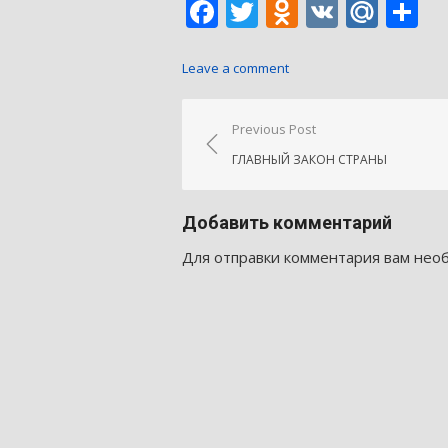
Facebook
Twitter
Odnoklass
VK
Mail
О
Leave a comment
Навигация
Previous Post
по
ГЛАВНЫЙ ЗАКОН СТРАНЫ
записям
Добавить комментарий
Для отправки комментария вам не