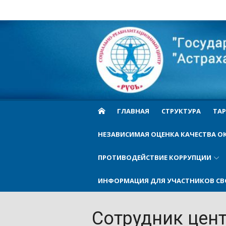
Skip
to
Cоциально-
content
реабилитационн
центр Русь
ГЛАВНАЯ
СТРУКТУРА
ТАР
НЕЗАВИСИМАЯ ОЦЕНКА КАЧЕСТВА О
ПРОТИВОДЕЙСТВИЕ КОРРУПЦИИ
ИНФОРМАЦИЯ ДЛЯ УЧАСТНИКОВ СВ
Сотрудник цент