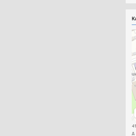
К
4
д.