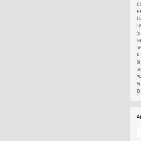
С
Р
П
16
(
м
п
К
8(
5
Ф
8
Em
А
А