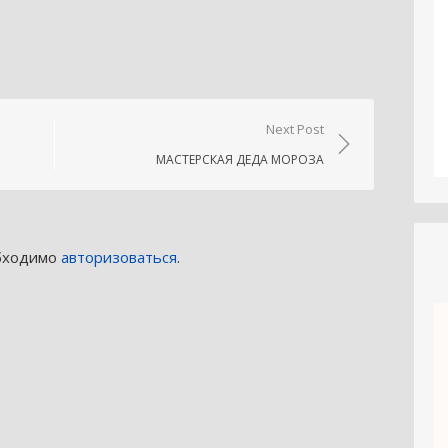
niki
.Ru
тправить
Next Post
МАСТЕРСКАЯ ДЕДА МОРОЗА
обходимо
авторизоваться
.