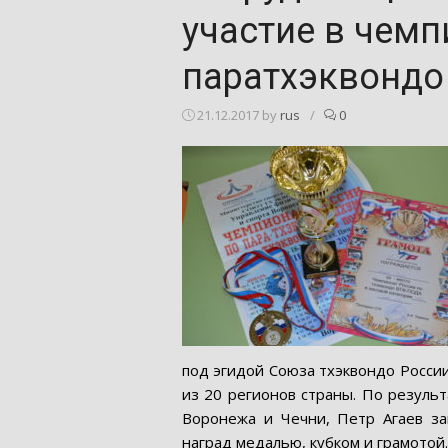
участие в чемп
паратхэквондо
21.12.2017
by
rus
/
0
под эгидой Союза тхэквондо Росси
из 20 регионов страны. По резуль
Воронежа и Чечни, Петр Агаев зан
наград медалью, кубком и грамотой.