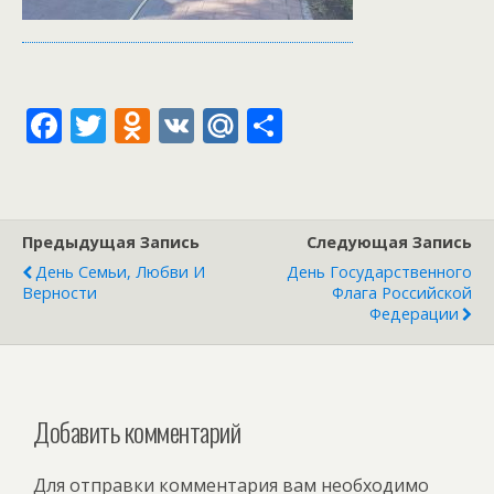
F
T
O
V
M
О
ac
w
d
K
ai
т
e
itt
n
l.
п
b
er
o
R
р
Предыдущая Запись
Следующая Запись
o
kl
u
а
День Семьи, Любви И
День Государственного
o
as
в
Верности
Флага Российской
Федерации
k
s
и
ni
т
ki
ь
Добавить комментарий
Для отправки комментария вам необходимо