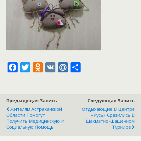
F
T
O
V
M
О
ac
w
d
K
ai
т
e
itt
n
l.
п
b
er
o
R
р
Предыдущая Запись
Следующая Запись
o
kl
u
а
Жителям Астраханской
Отдыхающие В Центре
o
as
в
Области Помогут
«Русь» Сразились В
Получить Медицинскую И
Шахматно-Шашечном
k
s
и
Социальную Помощь
Турнире
ni
т