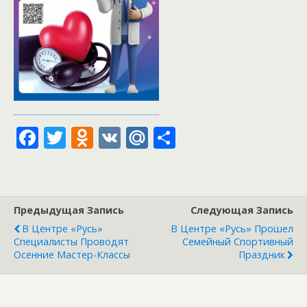
F
T
O
V
M
О
ac
w
d
K
ai
т
e
itt
n
l.
п
b
er
o
R
р
Предыдущая Запись
Следующая Запись
o
kl
u
а
В Центре «Русь»
В Центре «Русь» Прошел
o
as
в
Специалисты Проводят
Семейный Спортивный
Осенние Мастер-Классы
Праздник
k
s
и
ni
т