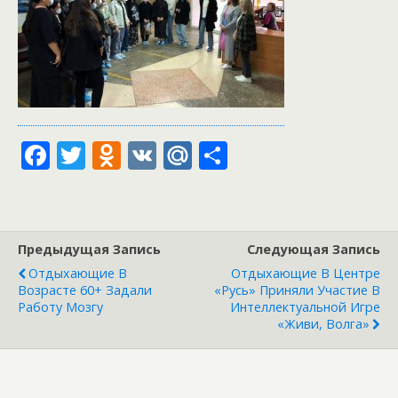
F
T
O
V
M
О
ac
w
d
K
ai
т
e
itt
n
l.
п
b
er
o
R
р
Предыдущая Запись
Следующая Запись
o
kl
u
а
Отдыхающие В
Отдыхающие В Центре
o
as
в
Возрасте 60+ Задали
«Русь» Приняли Участие В
Работу Мозгу
Интеллектуальной Игре
k
s
и
«Живи, Волга»
ni
т
ki
ь