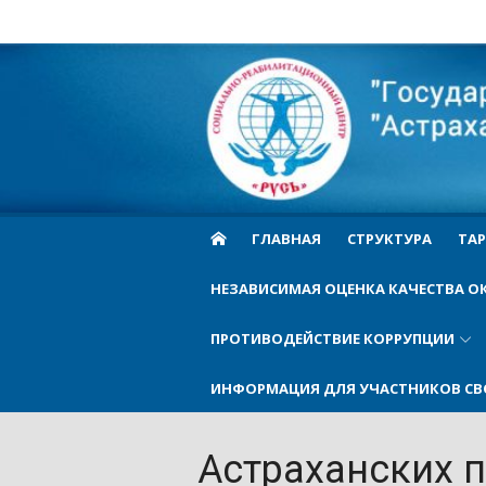
Skip
to
Cоциально-
content
реабилитационн
центр Русь
ГЛАВНАЯ
СТРУКТУРА
ТАР
НЕЗАВИСИМАЯ ОЦЕНКА КАЧЕСТВА О
ПРОТИВОДЕЙСТВИЕ КОРРУПЦИИ
ИНФОРМАЦИЯ ДЛЯ УЧАСТНИКОВ СВ
Астраханских 