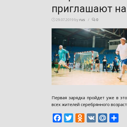
приглашают на
29.07.2019
by
rus
/
0
Первая зарядка пройдет уже в это
всех жителей серебрянного возраста
Facebook
Twitter
Odnoklass
VK
Mail
О