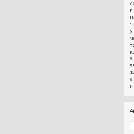
С
Р
П
16
(
м
п
К
8(
5
Ф
8
Em
А
А